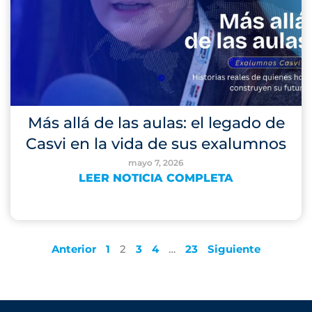
Más allá de las aulas: el legado de
Casvi en la vida de sus exalumnos
mayo 7, 2026
LEER NOTICIA COMPLETA
Anterior
1
2
3
4
…
23
Siguiente