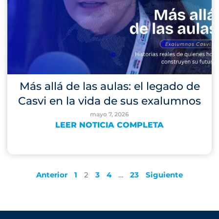
Más allá de las aulas: el legado de
Casvi en la vida de sus exalumnos
mayo 7, 2026
LEER NOTICIA COMPLETA
Anterior
1
2
3
4
…
23
Siguiente