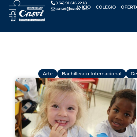
Ir
(+34) 91 616 22 18
INICIO
COLEGIO
OFERT
casvi@casvi.es
al
contenido
Todas
Arte
Bachillerato Internacional
De