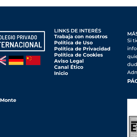
LINKS DE INTERÉS
MÁ
Trabaja con nosotros
Si t
Política de Uso
inf
Política de Privacidad
Política de Cookies
qui
Aviso Legal
dud
Canal Ético
Adm
Inicio
PÁ
l Monte