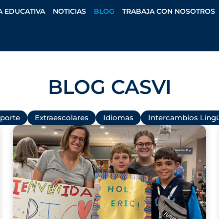
A EDUCATIVA
NOTICIAS
BLOG
TRABAJA CON NOSOTROS
BLOG CASVI
porte
Extraescolares
Idiomas
Intercambios Lingü
P
P
P
P
P
a
a
a
a
a
g
g
g
g
g
e
e
e
e
e