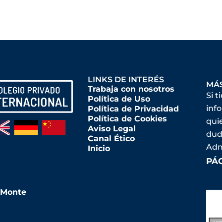
LINKS DE INTERÉS
MÁ
Trabaja con nosotros
Si t
Política de Uso
inf
Política de Privacidad
Política de Cookies
qui
Aviso Legal
dud
Canal Ético
Adm
Inicio
PÁ
l Monte