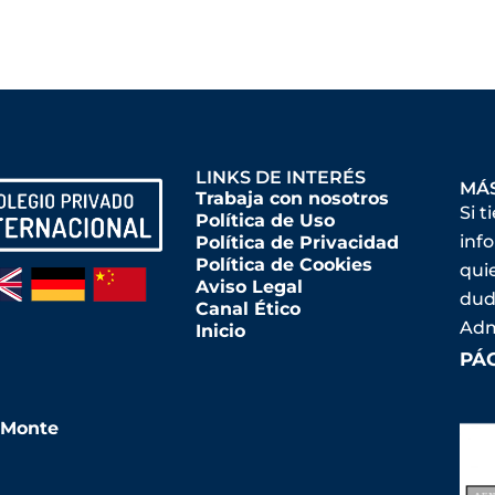
LINKS DE INTERÉS
MÁ
Trabaja con nosotros
Si t
Política de Uso
inf
Política de Privacidad
Política de Cookies
qui
Aviso Legal
dud
Canal Ético
Adm
Inicio
PÁ
l Monte