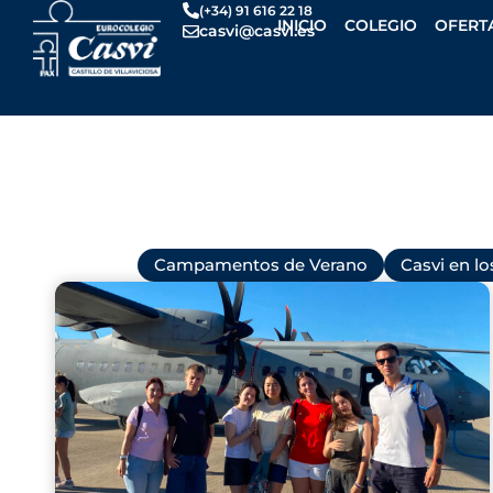
Ir
(+34) 91 616 22 18
INICIO
COLEGIO
OFERT
casvi@casvi.es
al
contenido
Todas
Campamentos de Verano
Casvi en l