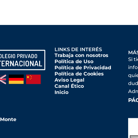
LINKS DE INTERÉS
MÁ
Trabaja con nosotros
Si t
Política de Uso
inf
Política de Privacidad
Política de Cookies
qui
Aviso Legal
dud
Canal Ético
Adm
Inicio
PÁ
l Monte