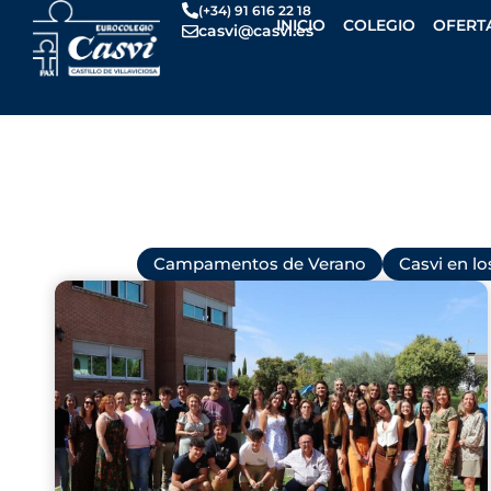
Ir
(+34) 91 616 22 18
INICIO
COLEGIO
OFERT
casvi@casvi.es
al
contenido
Todas
Campamentos de Verano
Casvi en l