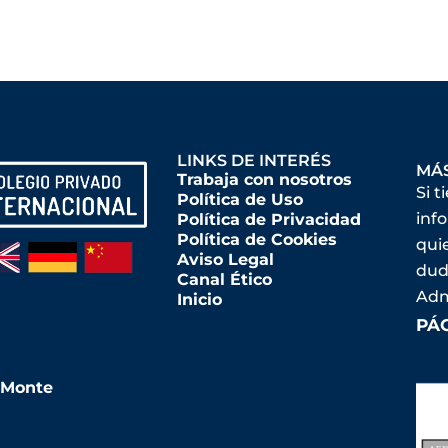
LINKS DE INTERÉS
MÁ
Trabaja con nosotros
Si t
Política de Uso
inf
Política de Privacidad
Política de Cookies
qui
Aviso Legal
dud
Canal Ético
Adm
Inicio
PÁ
l Monte