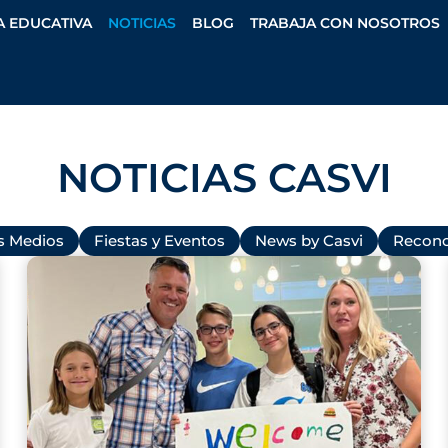
A EDUCATIVA
NOTICIAS
BLOG
TRABAJA CON NOSOTROS
NOTICIAS CASVI
os Medios
Fiestas y Eventos
News by Casvi
Recono
P
P
P
P
P
a
a
a
a
a
g
g
g
g
g
e
e
e
e
e