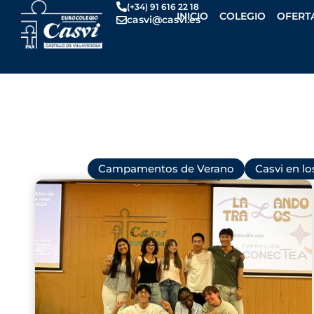
Ir
(+34) 91 616 22 18
INICIO
COLEGIO
OFERT
casvi@casvi.es
al
contenido
Todas
Campamentos de Verano
Casvi en l