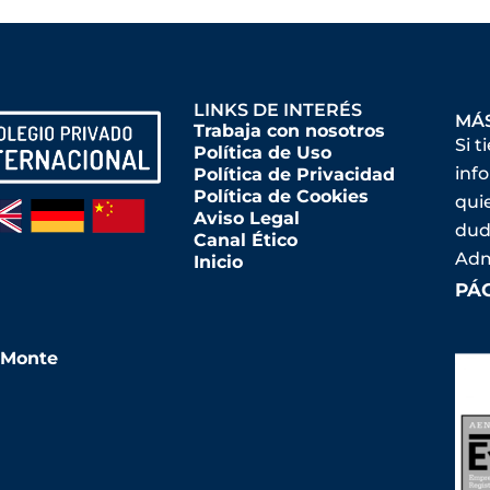
LINKS DE INTERÉS
MÁ
Trabaja con nosotros
Si t
Política de Uso
inf
Política de Privacidad
Política de Cookies
qui
Aviso Legal
dud
Canal Ético
Adm
Inicio
PÁ
l Monte