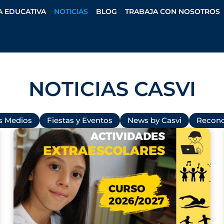
A EDUCATIVA
NOTICIAS
BLOG
TRABAJA CON NOSOTROS
NOTICIAS CASVI
os Medios
Fiestas y Eventos
News by Casvi
Recono
P
P
P
P
P
P
a
a
a
a
a
a
g
g
g
g
g
g
e
e
e
e
e
e