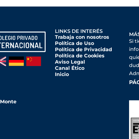
LINKS DE INTERÉS
MÁ
Trabaja con nosotros
Si t
Política de Uso
inf
Política de Privacidad
Política de Cookies
qui
Aviso Legal
dud
Canal Ético
Adm
Inicio
PÁ
l Monte