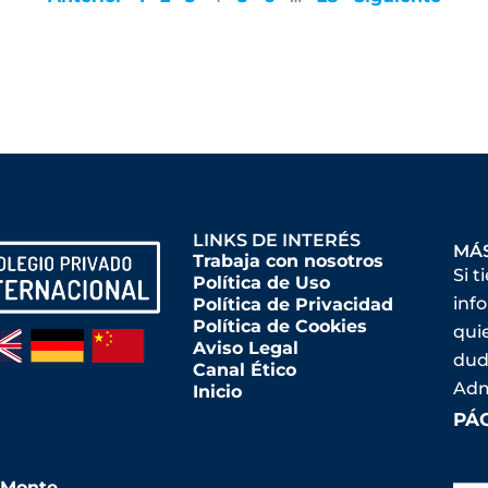
LINKS DE INTERÉS
MÁ
Trabaja con nosotros
Si t
Política de Uso
inf
Política de Privacidad
Política de Cookies
qui
Aviso Legal
dud
Canal Ético
Adm
Inicio
PÁ
l Monte