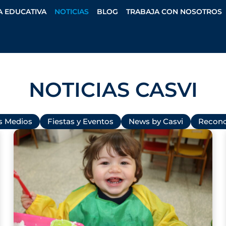
A EDUCATIVA
NOTICIAS
BLOG
TRABAJA CON NOSOTROS
NOTICIAS CASVI
os Medios
Fiestas y Eventos
News by Casvi
Recono
P
P
P
P
P
P
P
a
a
a
a
a
a
a
g
g
g
g
g
g
g
e
e
e
e
e
e
e