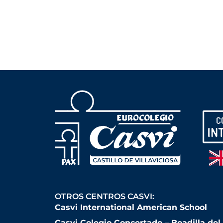
OTROS CENTROS CASVI:
Casvi International American School
Casvi Colegio Concertado – Boadilla de