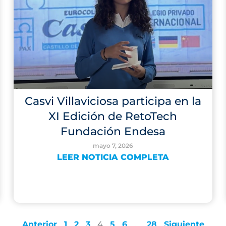
Casvi Villaviciosa participa en la
XI Edición de RetoTech
Fundación Endesa
mayo 7, 2026
LEER NOTICIA COMPLETA
Anterior
1
2
3
4
5
6
…
28
Siguiente