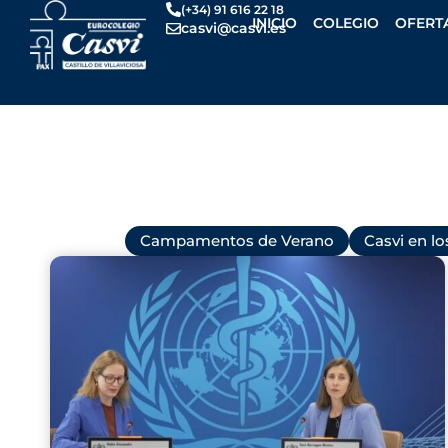
Ir
(+34) 91 616 22 18
INICIO
COLEGIO
OFERT
casvi@casvi.es
al
contenido
Todas
Campamentos de Verano
Casvi en l