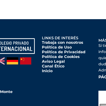
LINKS DE INTERÉS
MÁ
Trabaja con nosotros
Si t
Política de Uso
inf
Política de Privacidad
Política de Cookies
qui
Aviso Legal
dud
Canal Ético
Adm
Inicio
PÁ
l Monte