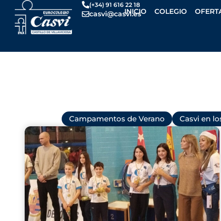
Ir
(+34) 91 616 22 18
INICIO
COLEGIO
OFERT
casvi@casvi.es
al
contenido
Todas
Campamentos de Verano
Casvi en l