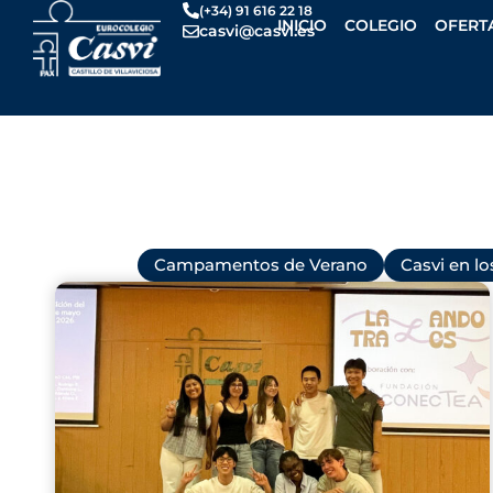
Ir
(+34) 91 616 22 18
INICIO
COLEGIO
OFERT
casvi@casvi.es
al
contenido
Todas
Campamentos de Verano
Casvi en l