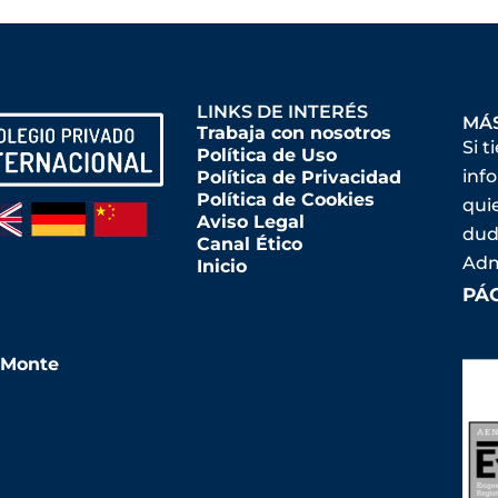
LINKS DE INTERÉS
MÁ
Trabaja con nosotros
Si t
Política de Uso
inf
Política de Privacidad
Política de Cookies
qui
Aviso Legal
dud
Canal Ético
Adm
Inicio
PÁ
l Monte