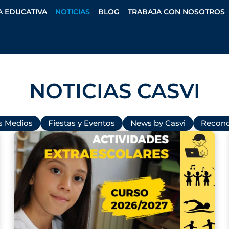
A EDUCATIVA
NOTICIAS
BLOG
TRABAJA CON NOSOTROS
NOTICIAS CASVI
os Medios
Fiestas y Eventos
News by Casvi
Recono
P
P
P
P
P
P
a
a
a
a
a
a
g
g
g
g
g
g
e
e
e
e
e
e