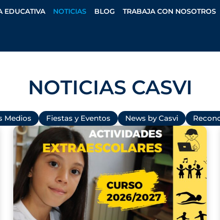
A EDUCATIVA
NOTICIAS
BLOG
TRABAJA CON NOSOTROS
NOTICIAS CASVI
os Medios
Fiestas y Eventos
News by Casvi
Recono
P
P
P
P
P
P
a
a
a
a
a
a
g
g
g
g
g
g
e
e
e
e
e
e