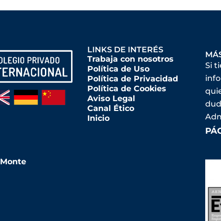
LINKS DE INTERÉS
MÁ
Trabaja con nosotros
Si t
Política de Uso
inf
Política de Privacidad
Política de Cookies
qui
Aviso Legal
dud
Canal Ético
Adm
Inicio
PÁ
l Monte