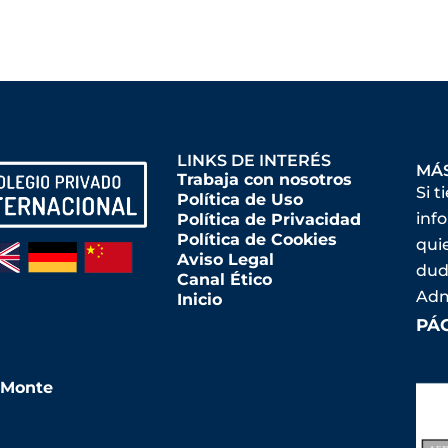
LINKS DE INTERÉS
MÁ
Trabaja con nosotros
Si t
Política de Uso
inf
Política de Privacidad
Política de Cookies
qui
Aviso Legal
dud
Canal Ético
Adm
Inicio
PÁ
l Monte