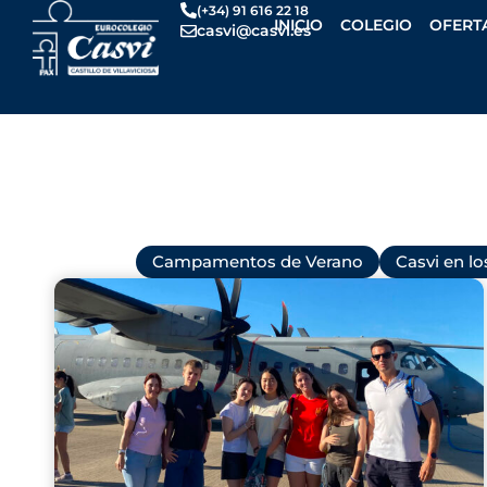
Ir
(+34) 91 616 22 18
INICIO
COLEGIO
OFERT
casvi@casvi.es
al
contenido
Todas
Campamentos de Verano
Casvi en l