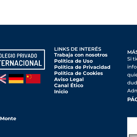
LINKS DE INTERÉS
MÁ
Trabaja con nosotros
Si t
Política de Uso
inf
Política de Privacidad
Política de Cookies
qui
Aviso Legal
dud
Canal Ético
Adm
Inicio
PÁ
l Monte