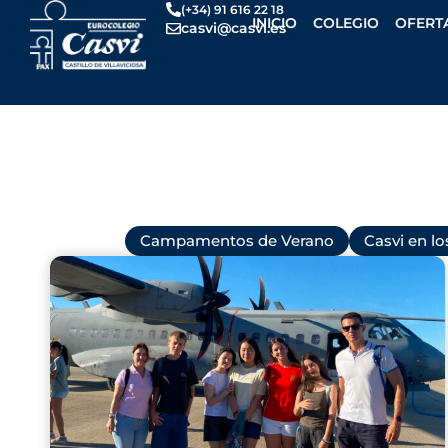
Ir
(+34) 91 616 22 18
INICIO
COLEGIO
OFERT
casvi@casvi.es
al
contenido
Todas
Campamentos de Verano
Casvi en l