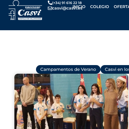
Ir
(+34) 91 616 22 18
INICIO
COLEGIO
OFERT
casvi@casvi.es
al
contenido
Todas
Campamentos de Verano
Casvi en l