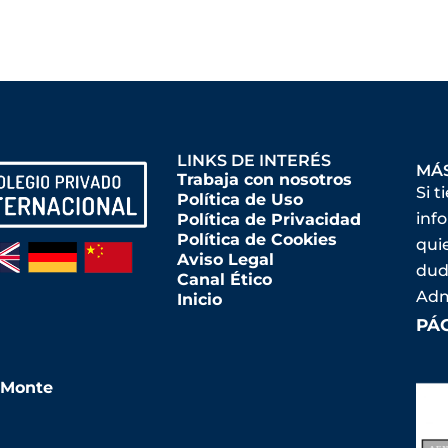
LINKS DE INTERÉS
MÁ
Trabaja con nosotros
Si t
Política de Uso
inf
Política de Privacidad
Política de Cookies
qui
Aviso Legal
dud
Canal Ético
Adm
Inicio
PÁ
l Monte