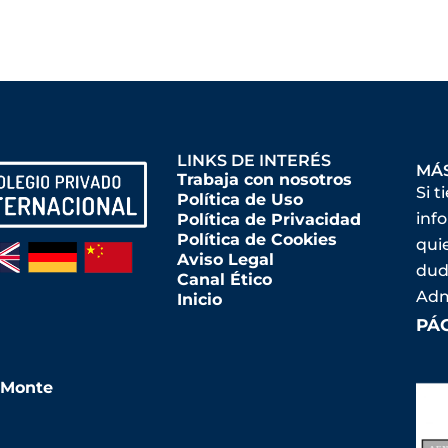
LINKS DE INTERÉS
MÁ
Trabaja con nosotros
Si t
Política de Uso
inf
Política de Privacidad
Política de Cookies
qui
Aviso Legal
dud
Canal Ético
Adm
Inicio
PÁ
l Monte