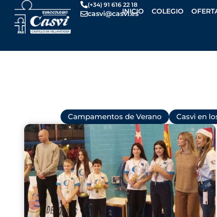
Ir
(+34) 91 616 22 18
INICIO
COLEGIO
OFERT
casvi@casvi.es
al
contenido
Todas
Campamentos de Verano
Casvi en l