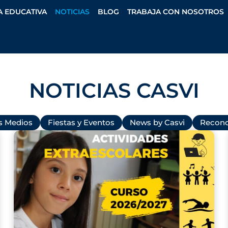
A EDUCATIVA
NOTICIAS
BLOG
TRABAJA CON NOSOTROS
NOTICIAS CASVI
os Medios
Fiestas y Eventos
News by Casvi
Recono
P
P
P
P
P
P
a
a
a
a
a
a
g
g
g
g
g
g
e
e
e
e
e
e