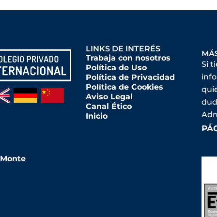
LINKS DE INTERÉS
MÁ
Trabaja con nosotros
Si t
Política de Uso
inf
Política de Privacidad
Política de Cookies
qui
Aviso Legal
dud
Canal Ético
Adm
Inicio
PÁ
l Monte