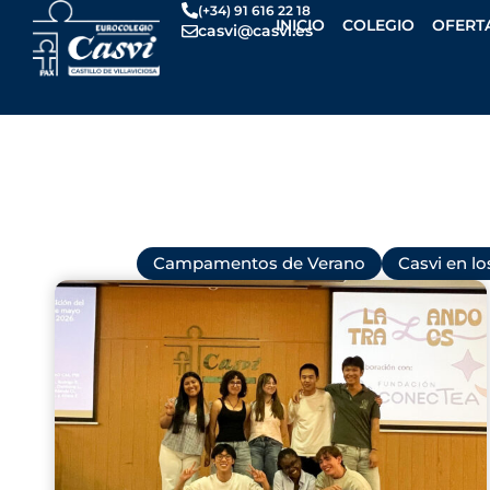
Ir
(+34) 91 616 22 18
INICIO
COLEGIO
OFERT
casvi@casvi.es
al
contenido
Todas
Campamentos de Verano
Casvi en l