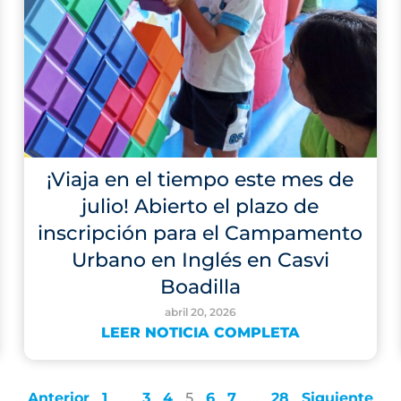
¡Viaja en el tiempo este mes de
julio! Abierto el plazo de
inscripción para el Campamento
Urbano en Inglés en Casvi
Boadilla
abril 20, 2026
LEER NOTICIA COMPLETA
Anterior
1
…
3
4
5
6
7
…
28
Siguiente