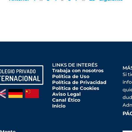
LINKS DE INTERÉS
MÁ
Trabaja con nosotros
Si t
Política de Uso
inf
Política de Privacidad
Política de Cookies
qui
Aviso Legal
dud
Canal Ético
Adm
Inicio
PÁ
l Monte