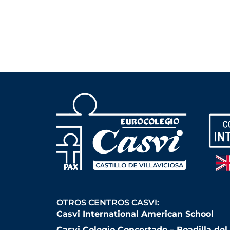
OTROS CENTROS CASVI:
Casvi International American School
Casvi Colegio Concertado – Boadilla de