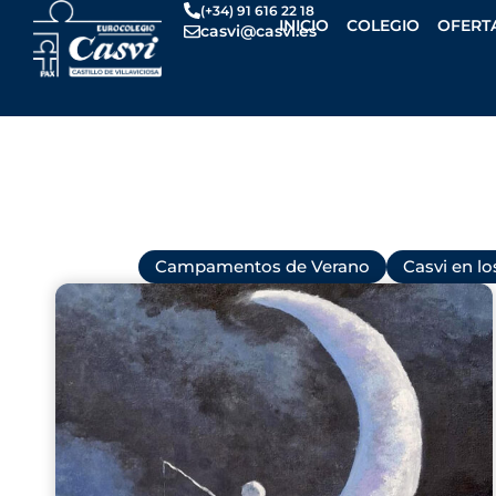
Ir
(+34) 91 616 22 18
INICIO
COLEGIO
OFERT
casvi@casvi.es
al
contenido
Todas
Campamentos de Verano
Casvi en l