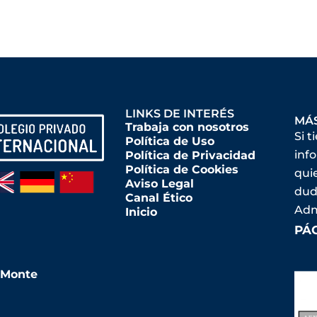
LINKS DE INTERÉS
MÁ
Trabaja con nosotros
Si t
Política de Uso
inf
Política de Privacidad
Política de Cookies
qui
Aviso Legal
dud
Canal Ético
Adm
Inicio
PÁ
l Monte