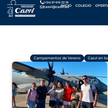
Ir
(+34) 91 616 22 18
INICIO
COLEGIO
OFERT
casvi@casvi.es
al
contenido
Todas
Campamentos de Verano
Casvi en l