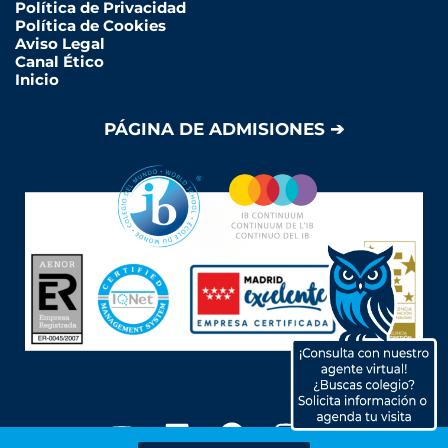
Política de Privacidad
Política de Cookies
Aviso Legal
Canal Ético
Inicio
PÁGINA DE ADMISIONES ➔
Y
L
F
I