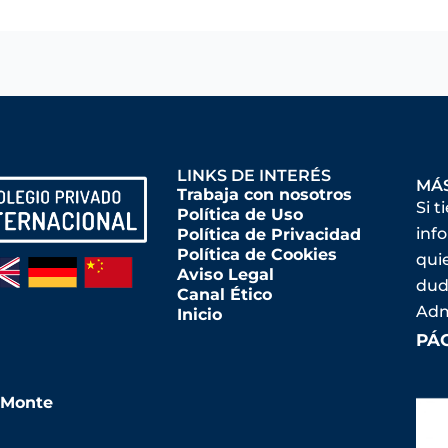
LINKS DE INTERÉS
MÁ
Trabaja con nosotros
Si t
Política de Uso
inf
Política de Privacidad
Política de Cookies
qui
Aviso Legal
dud
Canal Ético
Adm
Inicio
PÁ
l Monte