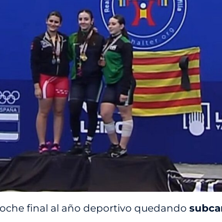
oche final al año deportivo quedando
subc