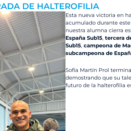
ADA DE HALTEROFILIA
Esta nueva victoria en ha
acumulado durante este 
nuestra alumna cierra e
España Sub15
,
tercera d
Sub15
,
campeona de Mad
subcampeona de Españ
Sofía Martín Prol termin
demostrando que su talen
futuro de la halterofilia