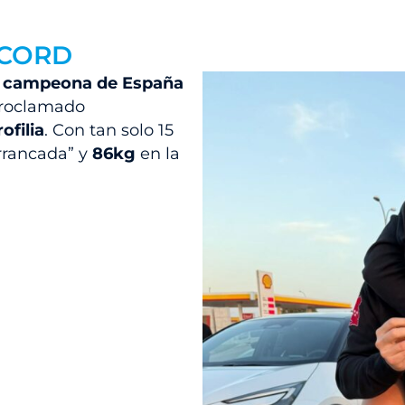
ÉCORD
r
campeona de España
 proclamado
ofilia
. Con tan solo 15
rrancada” y
86kg
en la