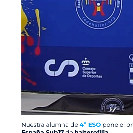
Nuestra alumna de
4º ESO
pone el br
España Sub17
de
halterofilia
.