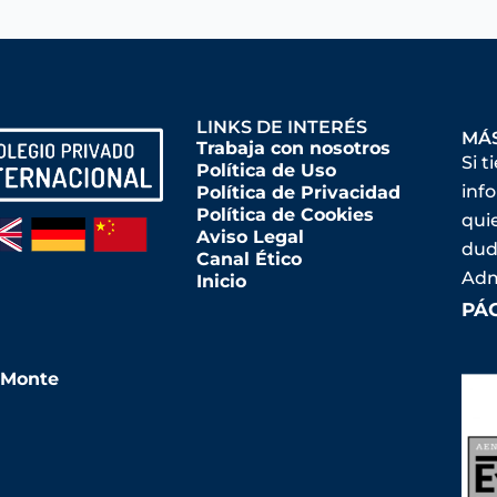
LINKS DE INTERÉS
MÁ
Trabaja con nosotros
Si t
Política de Uso
inf
Política de Privacidad
Política de Cookies
qui
Aviso Legal
dud
Canal Ético
Adm
Inicio
PÁ
l Monte