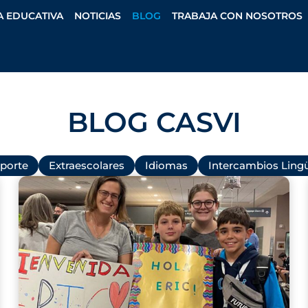
A EDUCATIVA
NOTICIAS
BLOG
TRABAJA CON NOSOTROS
BLOG CASVI
porte
Extraescolares
Idiomas
Intercambios Lingü
P
P
P
P
P
a
a
a
a
a
g
g
g
g
g
e
e
e
e
e