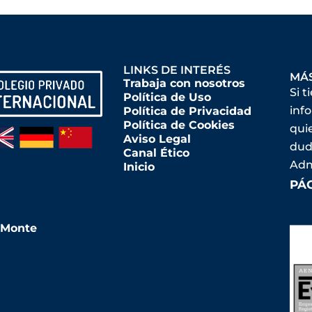
LINKS DE INTERÉS
MÁ
Trabaja con nosotros
Si t
Política de Uso
inf
Política de Privacidad
Política de Cookies
qui
Aviso Legal
dud
Canal Ético
Adm
Inicio
PÁ
l Monte