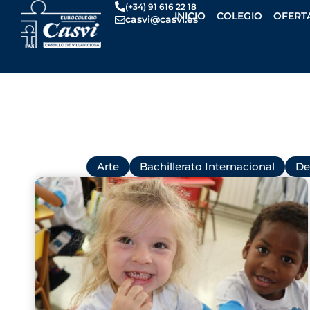
Ir
(+34) 91 616 22 18
INICIO
COLEGIO
OFERT
casvi@casvi.es
al
contenido
Todas
Arte
Bachillerato Internacional
De