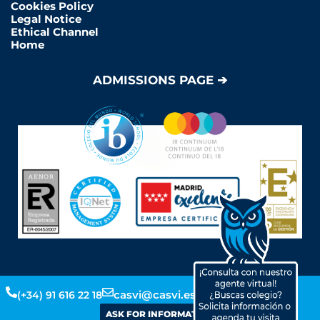
Cookies Policy
Legal Notice
Ethical Channel
Home
ADMISSIONS PAGE ➔
Y
L
F
I
casvi@casvi.es
(+34) 91 616 22 18
o
i
a
n
ASK FOR INFORMATION