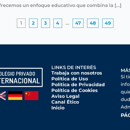
ofrecemos un enfoque educativo que combina la […]
1
2
3
4
…
47
48
49
LINKS DE INTERÉS
MÁ
Trabaja con nosotros
Si t
Política de Uso
inf
Política de Privacidad
Política de Cookies
qui
Aviso Legal
dud
Canal Ético
Adm
Inicio
PÁ