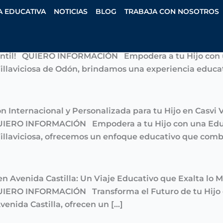
A EDUCATIVA
NOTICIAS
BLOG
TRABAJA CON NOSOTROS
 Educación Internacional y Personalizada para tu Hijo
nfantil! QUIERO INFORMACIÓN Empodera a tu Hijo con
Villaviciosa de Odón, brindamos una experiencia educat
ón Internacional y Personalizada para tu Hijo en Casvi
 QUIERO INFORMACIÓN Empodera a tu Hijo con una Edu
Villaviciosa, ofrecemos un enfoque educativo que combi
 en Avenida Castilla: Un Viaje Educativo que Exalta lo
QUIERO INFORMACIÓN Transforma el Futuro de tu Hijo
venida Castilla, ofrecen un […]