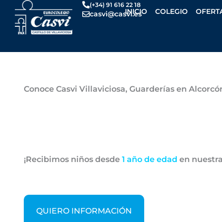
Ir
(+34) 91 616 22 18
INICIO
COLEGIO
OFERT
casvi@casvi.es
al
contenido
Por
Casvi
/
noviembre 6, 2024
Conoce Casvi Villaviciosa, Guarderías en Alcorc
¡Recibimos niños desde
1 año de edad
en nuestr
QUIERO INFORMACIÓN