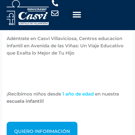
Ir
al
contenido
Por
Casvi
/
noviembre 6, 2024
Adéntrate en Casvi Villaviciosa, Centros educacion
infantil en Avenida de las Viñas: Un Viaje Educativo
que Exalta lo Mejor de Tu Hijo
¡Recibimos niños desde
1 año de edad
en nuestra
escuela infantil
!
QUIERO INFORMACIÓN