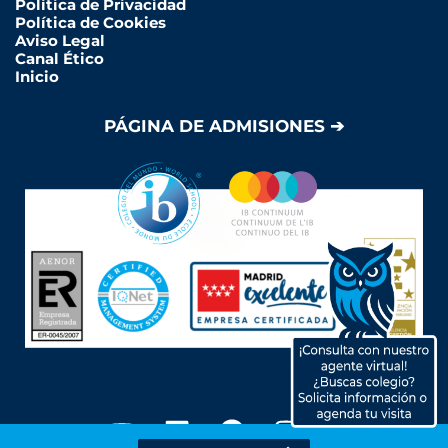
Política de Privacidad
Política de Cookies
Aviso Legal
Canal Ético
Inicio
PÁGINA DE ADMISIONES ➔
Y
L
F
I