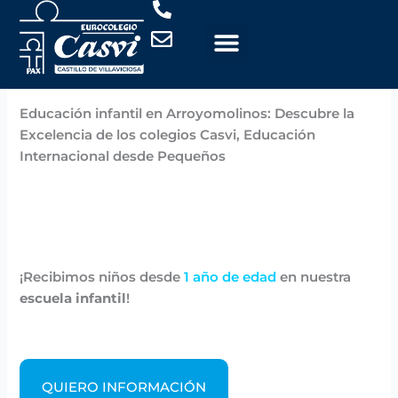
Ir
al
contenido
Por
Casvi
/
noviembre 6, 2024
Educación infantil en Arroyomolinos: Descubre la
Excelencia de los colegios Casvi, Educación
Internacional desde Pequeños
¡Recibimos niños desde
1 año de edad
en nuestra
escuela infantil
!
QUIERO INFORMACIÓN