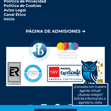
Política de Privacidad
Política de Cookies
Aviso Legal
Canal Ético
Inicio
PÁGINA DE ADMISIONES ➔
Y
L
F
I