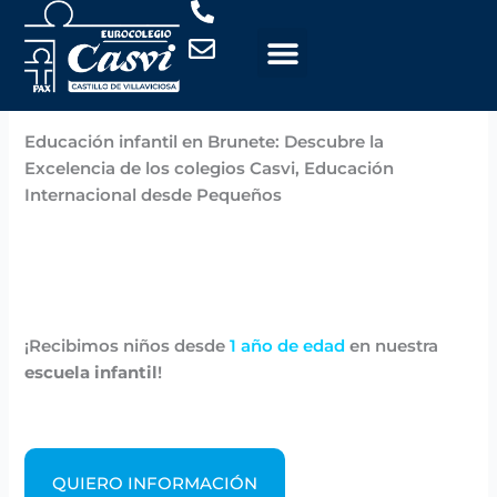
Ir
al
contenido
Por
Casvi
/
noviembre 6, 2024
Educación infantil en Brunete: Descubre la
Excelencia de los colegios Casvi, Educación
Internacional desde Pequeños
¡Recibimos niños desde
1 año de edad
en nuestra
escuela infantil
!
QUIERO INFORMACIÓN