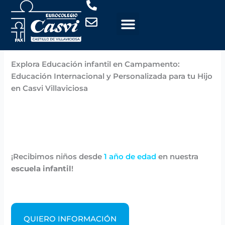
Ir
al
contenido
Por
Casvi
/
noviembre 6, 2024
Explora Educación infantil en Campamento:
Educación Internacional y Personalizada para tu Hijo
en Casvi Villaviciosa
¡Recibimos niños desde
1 año de edad
en nuestra
escuela infantil
!
QUIERO INFORMACIÓN