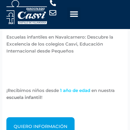
Ir
al
contenido
Por
Casvi
/
noviembre 6, 2024
Escuelas infantiles en Navalcarnero: Descubre la
Excelencia de los colegios Casvi, Educación
Internacional desde Pequeños
¡Recibimos niños desde
1 año de edad
en nuestra
escuela infantil
!
QUIERO INFORMACIÓN