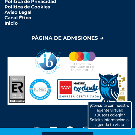
Política de Privacidad
Política de Cookies
Aviso Legal
Canal Ético
Inicio
PÁGINA DE ADMISIONES ➔
Y
L
F
I