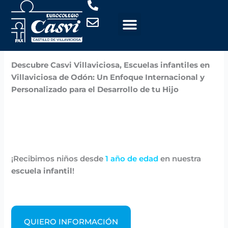
Ir
al
contenido
Por
Casvi
/
noviembre 6, 2024
Descubre Casvi Villaviciosa, Escuelas infantiles en
Villaviciosa de Odón: Un Enfoque Internacional y
Personalizado para el Desarrollo de tu Hijo
¡Recibimos niños desde
1 año de edad
en nuestra
escuela infantil
!
QUIERO INFORMACIÓN