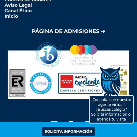
Aviso Legal
Canal Ético
Inicio
PÁGINA DE ADMISIONES ➔
Y
L
F
I
o
i
a
n
SOLICITA INFORMACIÓN