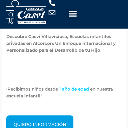
Ir
al
contenido
Por
Casvi
/
noviembre 6, 2024
Descubre Casvi Villaviciosa, Escuelas infantiles
privadas en Alcorcón: Un Enfoque Internacional y
Personalizado para el Desarrollo de tu Hijo
¡Recibimos niños desde
1 año de edad
en nuestra
escuela infantil
!
QUIERO INFORMACIÓN