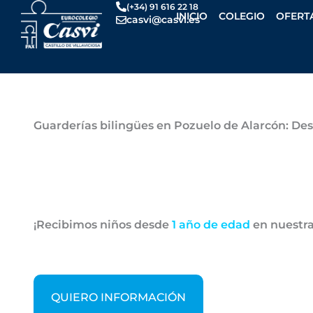
Ir
(+34) 91 616 22 18
INICIO
COLEGIO
OFERT
casvi@casvi.es
al
contenido
Por
Casvi
/
noviembre 6, 2024
Guarderías bilingües en Pozuelo de Alarcón: Des
¡Recibimos niños desde
1 año de edad
en nuestr
QUIERO INFORMACIÓN