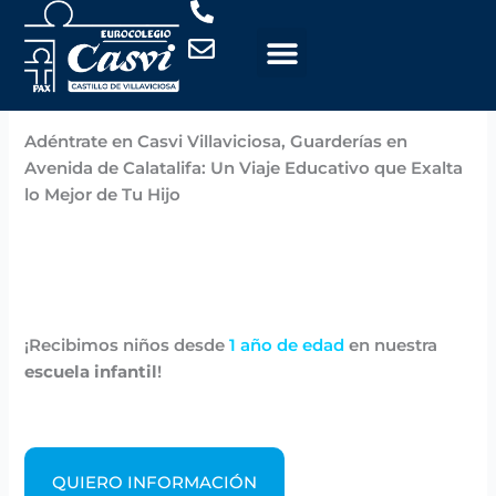
Ir
al
contenido
Por
Casvi
/
noviembre 6, 2024
Adéntrate en Casvi Villaviciosa, Guarderías en
Avenida de Calatalifa: Un Viaje Educativo que Exalta
lo Mejor de Tu Hijo
¡Recibimos niños desde
1 año de edad
en nuestra
escuela infantil
!
QUIERO INFORMACIÓN