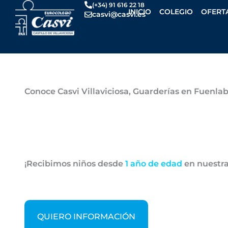
Ir
(+34) 91 616 22 18
INICIO
COLEGIO
OFERT
casvi@casvi.es
al
contenido
Por
Casvi
/
noviembre 6, 2024
Conoce Casvi Villaviciosa, Guarderías en Fuenla
¡Recibimos niños desde
1 año de edad
en nuestr
QUIERO INFORMACIÓN