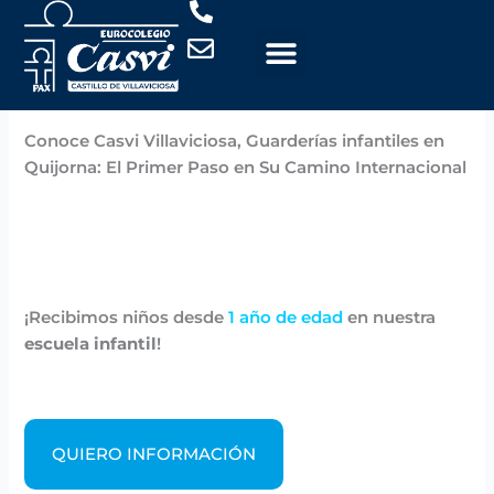
Ir
al
contenido
Por
Casvi
/
noviembre 6, 2024
Conoce Casvi Villaviciosa, Guarderías infantiles en
Quijorna: El Primer Paso en Su Camino Internacional
¡Recibimos niños desde
1 año de edad
en nuestra
escuela infantil
!
QUIERO INFORMACIÓN