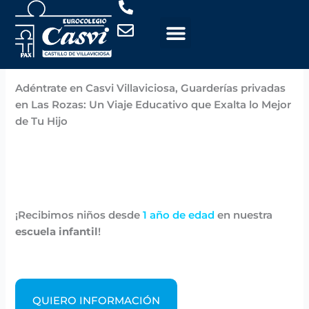
Ir
al
contenido
Por
Casvi
/
noviembre 6, 2024
Adéntrate en Casvi Villaviciosa, Guarderías privadas
en Las Rozas: Un Viaje Educativo que Exalta lo Mejor
de Tu Hijo
¡Recibimos niños desde
1 año de edad
en nuestra
escuela infantil
!
QUIERO INFORMACIÓN