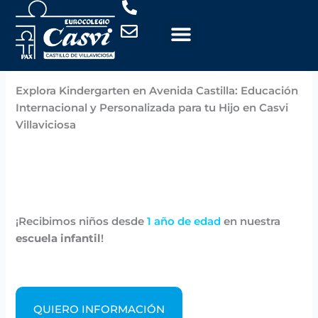
Ir
al
contenido
Por
Casvi
/
noviembre 6, 2024
Explora Kindergarten en Avenida Castilla: Educación
Internacional y Personalizada para tu Hijo en Casvi
Villaviciosa
¡Recibimos niños desde
1 año de edad
en nuestra
escuela infantil
!
QUIERO INFORMACIÓN