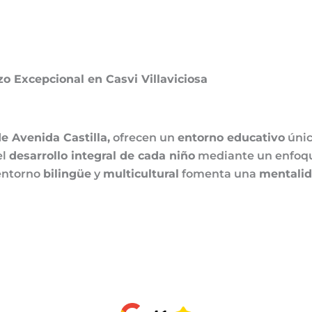
o Excepcional en Casvi Villaviciosa
de Avenida Castilla,
ofrecen un
entorno educativo
únic
el
desarrollo integral de cada niño
mediante un enfoq
entorno
bilingüe
y
multicultural
fomenta una
mentalid