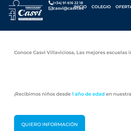
Ir
(+34) 91 616 22 18
INICIO
COLEGIO
OFERT
casvi@casvi.es
al
contenido
Por
Casvi
/
noviembre 6, 2024
Conoce Casvi Villaviciosa, Las mejores escuelas 
¡Recibimos niños desde
1 año de edad
en nuestr
QUIERO INFORMACIÓN