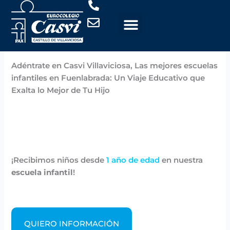
Ir
al
contenido
Por
Casvi
/
noviembre 6, 2024
Adéntrate en Casvi Villaviciosa, Las mejores escuelas
infantiles en Fuenlabrada: Un Viaje Educativo que
Exalta lo Mejor de Tu Hijo
¡Recibimos niños desde
1 año de edad
en nuestra
escuela infantil
!
QUIERO INFORMACIÓN