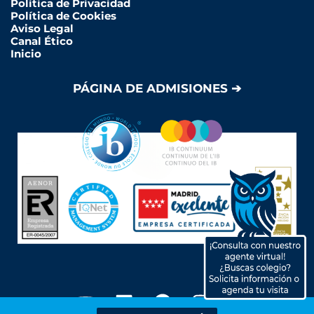
Política de Privacidad
Política de Cookies
Aviso Legal
Canal Ético
Inicio
PÁGINA DE ADMISIONES ➔
Y
L
F
I