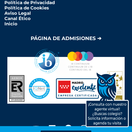
Política de Privacidad
Política de Cookies
Aviso Legal
Canal Ético
Inicio
PÁGINA DE ADMISIONES ➔
Y
L
F
I