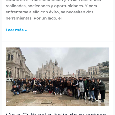
realidades, sociedades y oportunidades. Y para
enfrentarse a ello con éxito, se necesitan dos
herramientas. Por un lado, el
Leer más »
Viaje
Cultural
a
Italia
de
nuestros
alumnos
de
1º
Bachillerato
y