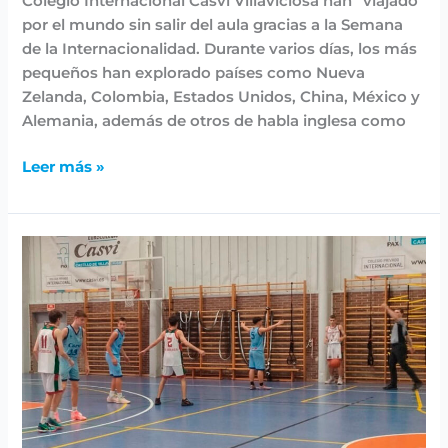
Colegio Internacional Casvi Villaviciosa han “viajado”
por el mundo sin salir del aula gracias a la Semana
de la Internacionalidad. Durante varios días, los más
pequeños han explorado países como Nueva
Zelanda, Colombia, Estados Unidos, China, México y
Alemania, además de otros de habla inglesa como
Leer más »
El
Club
Baloncesto
Casvi
comienza
la
temporada