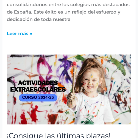
consolidándonos entre los colegios más destacados
de España. Este éxito es un reflejo del esfuerzo y
dedicación de toda nuestra
Leer más »
¡Consigue
las
últimas
plazas!
Programa
de
actividades
extraescolares
2024-
25
¡Consigue las últimas plazas!