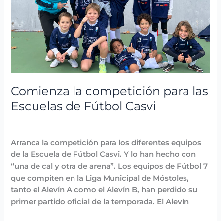
para
las
Escuelas
de
Fútbol
Casvi
Comienza la competición para las
Escuelas de Fútbol Casvi
Fiestas y Eventos
,
Noticias
/
avannubo
Arranca la competición para los diferentes equipos
de la Escuela de Fútbol Casvi. Y lo han hecho con
“una de cal y otra de arena”. Los equipos de Fútbol 7
que compiten en la Liga Municipal de Móstoles,
tanto el Alevín A como el Alevín B, han perdido su
primer partido oficial de la temporada. El Alevín