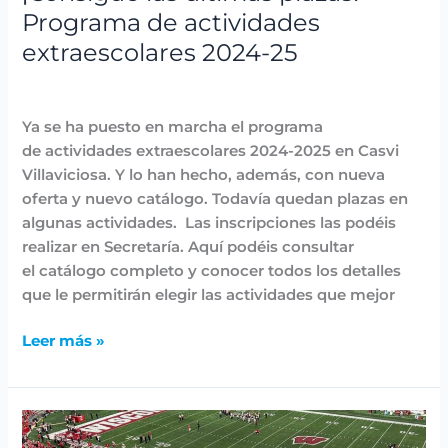
Programa de actividades
extraescolares 2024-25
Fiestas y Eventos
,
Noticias
/
avannubo
Ya se ha puesto en marcha el programa
de actividades extraescolares 2024-2025 en Casvi
Villaviciosa. Y lo han hecho, además, con nueva
oferta y nuevo catálogo. Todavía quedan plazas en
algunas actividades. Las inscripciones las podéis
realizar en Secretaría. Aquí podéis consultar
el catálogo completo y conocer todos los detalles
que le permitirán elegir las actividades que mejor
Leer más »
Beneficios
más