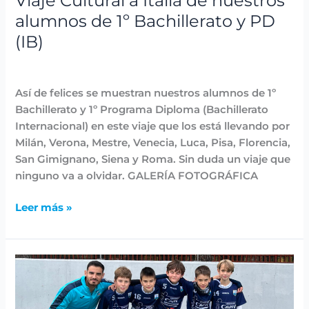
Viaje Cultural a Italia de nuestros
PD
alumnos de 1º Bachillerato y PD
(IB)
(IB)
Destacadas
,
Fiestas y Eventos
,
Noticias
/
avannubo
Así de felices se muestran nuestros alumnos de 1º
Bachillerato y 1º Programa Diploma (Bachillerato
Internacional) en este viaje que los está llevando por
Milán, Verona, Mestre, Venecia, Luca, Pisa, Florencia,
San Gimignano, Siena y Roma. Sin duda un viaje que
ninguno va a olvidar. GALERÍA FOTOGRÁFICA
Leer más »
Comienza
la
competición