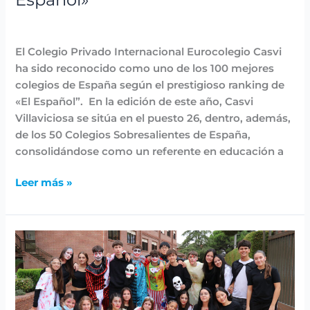
Madrid
Destacadas
,
Noticias
,
Reconocimientos
/
avannubo
según
«El
El Colegio Privado Internacional Eurocolegio Casvi
Español»
ha sido reconocido como uno de los 100 mejores
colegios de España según el prestigioso ranking de
«El Español”. En la edición de este año, Casvi
Villaviciosa se sitúa en el puesto 26, dentro, además,
de los 50 Colegios Sobresalientes de España,
consolidándose como un referente en educación a
Leer más »
Halloween
en
Casvi
Villaviciosa