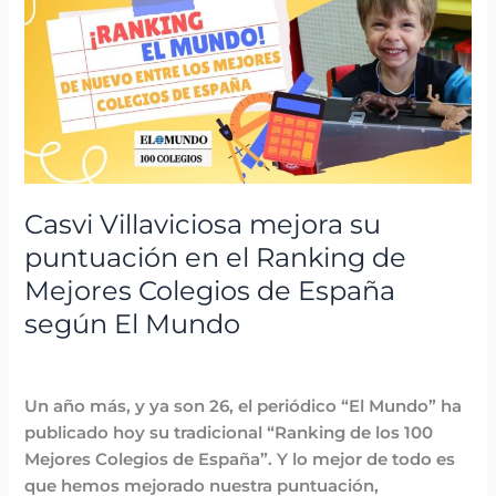
Villaviciosa
mejora
su
puntuación
en
el
Ranking
de
Mejores
Casvi Villaviciosa mejora su
Colegios
puntuación en el Ranking de
de
Mejores Colegios de España
España
según El Mundo
según
El
Destacadas
,
Noticias
,
Reconocimientos
/
avannubo
Mundo
Un año más, y ya son 26, el periódico “El Mundo” ha
publicado hoy su tradicional “Ranking de los 100
Mejores Colegios de España”. Y lo mejor de todo es
que hemos mejorado nuestra puntuación,