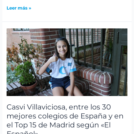
Leer más »
Casvi
Villaviciosa,
entre
los
30
mejores
colegios
de
España
y
en
Casvi Villaviciosa, entre los 30
el
mejores colegios de España y en
Top
el Top 15 de Madrid según «El
15
de
Español»