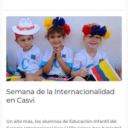
Semana
de
la
Internacionalidad
en
Casvi
Semana de la Internacionalidad
en Casvi
Destacadas
,
Fiestas y Eventos
,
Noticias
/
avannubo
Un año más, los alumnos de Educación Infantil del