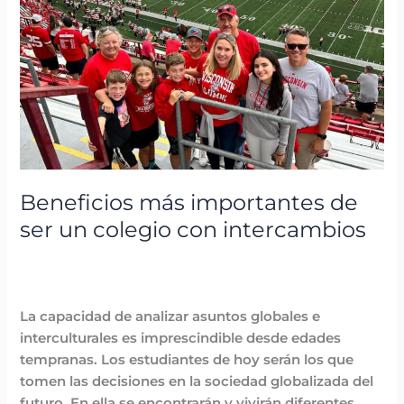
importantes
de
ser
un
colegio
con
intercambios
Beneficios más importantes de
ser un colegio con intercambios
Blog
,
Destacadas
,
Programa Intercambios
Lingüísticos Casvi
/
avannubo
La capacidad de analizar asuntos globales e
interculturales es imprescindible desde edades
tempranas. Los estudiantes de hoy serán los que
tomen las decisiones en la sociedad globalizada del
futuro. En ella se encontrarán y vivirán diferentes