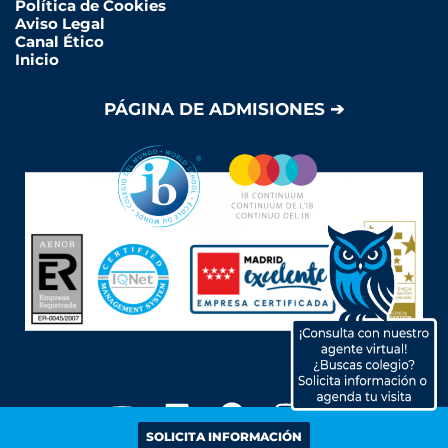
Política de Cookies
Aviso Legal
Canal Ético
Inicio
PÁGINA DE ADMISIONES ➔
Y
L
F
I
o
i
a
n
SOLICITA INFORMACIÓN