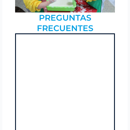
PREGUNTAS
FRECUENTES
¿Qué es la curiosidad
científica?
Es la propensión a preguntar,
observar, experimentar y buscar
explicaciones fundadas en
evidencia sobre cómo y por qué
ocurren los fenómenos.
¿Cómo influye la
curiosidad científica en la
toma de decisiones