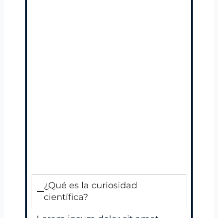
del conocimiento, la autonomía, el
pensamiento crítico y la capacidad
de resolver problemas.
¿Cuál es la importancia
de la curiosidad científica
en la investigación
científica?
Es el motor que impulsa nuevas
preguntas, hipótesis y líneas de
investigación; sin curiosidad no
hay innovación.
¿Qué es la curiosidad
científica?