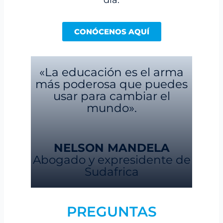
día.
CONÓCENOS AQUÍ
«La educación es el arma
más poderosa que puedes
usar para cambiar el
mundo».
NELSON MANDELA
Abogado y expresidente de
Sudafrica
PREGUNTAS