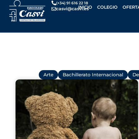
Ir
(+34) 91 616 22 18
INICIO
COLEGIO
OFERT
casvi@casvi.es
al
contenido
Todas
Arte
Bachillerato Internacional
De