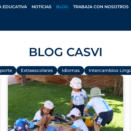
A EDUCATIVA
NOTICIAS
BLOG
TRABAJA CON NOSOTROS
BLOG CASVI
porte
Extraescolares
Idiomas
Intercambios Lingü
P
P
P
P
a
a
a
a
g
g
g
g
e
e
e
e