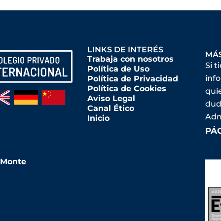
LINKS DE INTERÉS
MÁ
Trabaja con nosotros
Si t
Política de Uso
inf
Política de Privacidad
Política de Cookies
qui
Aviso Legal
dud
Canal Ético
Adm
Inicio
PÁ
l Monte