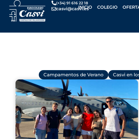
Ir
(+34) 91 616 22 18
INICIO
COLEGIO
OFERT
casvi@casvi.es
al
contenido
Todas
Campamentos de Verano
Casvi en l