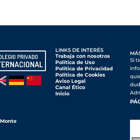
LINKS DE INTERÉS
MÁ
Trabaja con nosotros
Si t
Política de Uso
inf
Política de Privacidad
Política de Cookies
qui
Aviso Legal
dud
Canal Ético
Adm
Inicio
PÁ
l Monte